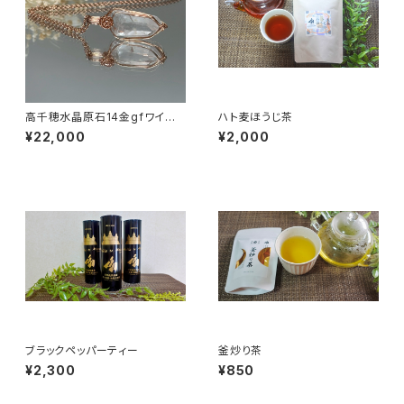
高千穂水晶原石14金gfワイヤ
ハト麦ほうじ茶
ーチェーンネックレス（ピンクゴ
¥22,000
¥2,000
ールド） 【40センチ45センチ対
応】
ブラックペッパーティー
釜炒り茶
¥2,300
¥850